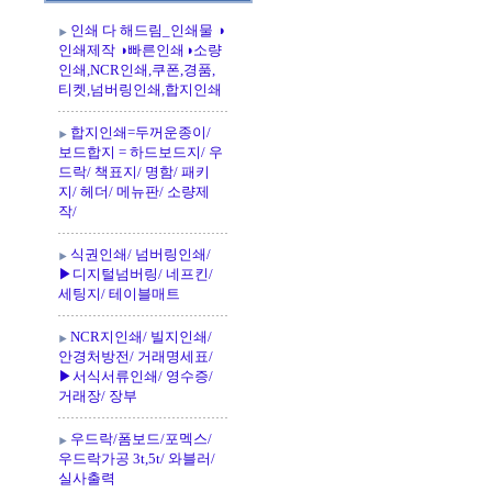
인쇄 다 해드림_인쇄물 ◑
인쇄제작 ◑빠른인쇄◑소량
인쇄,NCR인쇄,쿠폰,경품,
티켓,넘버링인쇄,합지인쇄
합지인쇄=두꺼운종이/
보드합지 = 하드보드지/ 우
드락/ 책표지/ 명함/ 패키
지/ 헤더/ 메뉴판/ 소량제
작/
식권인쇄/ 넘버링인쇄/
▶디지털넘버링/ 네프킨/
세팅지/ 테이블매트
NCR지인쇄/ 빌지인쇄/
안경처방전/ 거래명세표/
▶서식서류인쇄/ 영수증/
거래장/ 장부
우드락/폼보드/포멕스/
우드락가공 3t,5t/ 와블러/
실사출력