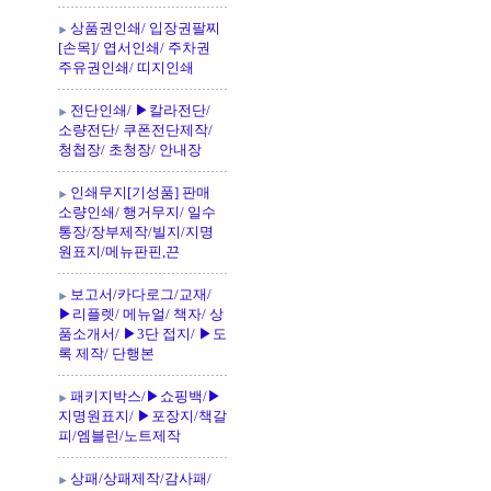
상품권인쇄/ 입장권팔찌
[손목]/ 엽서인쇄/ 주차권
주유권인쇄/ 띠지인쇄
전단인쇄/ ▶칼라전단/
소량전단/ 쿠폰전단제작/
청첩장/ 초청장/ 안내장
인쇄무지[기성품] 판매
소량인쇄/ 행거무지/ 일수
통장/장부제작/빌지/지명
원표지/메뉴판핀,끈
보고서/카다로그/교재/
▶리플렛/ 메뉴얼/ 책자/ 상
품소개서/ ▶3단 접지/ ▶도
록 제작/ 단행본
패키지박스/▶쇼핑백/▶
지명원표지/ ▶포장지/책갈
피/엠블런/노트제작
상패/상패제작/감사패/