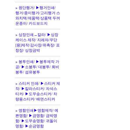
원단행거/ ▶행거인쇄/
행거/종이행거/고리행거 스
와치택/제품택/상품택 두꺼
운종이/ 카드보드지
상장인쇄→칼라/ ▶상장
케이스 제작/ 지레쟈/우단
[융]제작/감사장/위촉장/ 표
창장/ 상장금박
봉투인쇄/ ▶봉투제작 가
공/ ▶소봉투/ 대봉투/ 회비
봉투/ 섬유봉투
스티커 인쇄/ ▶스티커 제
작/ ▶칼라스티커/ 자석스
티커/ ▶도무송스티커/ 차
량용스티커/ 배면스티커
명함인쇄▶명함제작/ 예
쁜명함/ ▶금명함/ 금박명
함/ ▶도무송명함/ 귀돌이
명함/ ▶순금명함