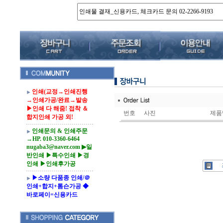
인쇄(교정→인쇄진행
→인쇄가공/완료→발송
▶인쇄 다 해줌! 접착 ＆
번호
사진
제품
합지인쇄 가공 외!
인쇄문의 & 인쇄주문
→HP. 010-3360-6464
nugaba3@naver.com ▶일
반인쇄 ▶특수인쇄 ▶경
인쇄 ▶인쇄후가공
▶소량 다품종 인쇄/＠
인쇄+합지+톰슨가공 ◆
바로페이=신용카드