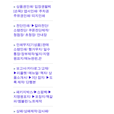
상품권인쇄/ 입장권팔찌
[손목]/ 엽서인쇄/ 주차권
주유권인쇄/ 띠지인쇄
전단인쇄/ ▶칼라전단/
소량전단/ 쿠폰전단제작/
청첩장/ 초청장/ 안내장
인쇄무지[기성품] 판매
소량인쇄/ 행거무지/ 일수
통장/장부제작/빌지/지명
원표지/메뉴판핀,끈
보고서/카다로그/교재/
▶리플렛/ 메뉴얼/ 책자/ 상
품소개서/ ▶3단 접지/ ▶도
록 제작/ 단행본
패키지박스/▶쇼핑백/▶
지명원표지/ ▶포장지/책갈
피/엠블런/노트제작
상패/상패제작/감사패/