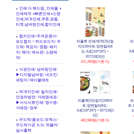
인쇄 다 해드림_인쇄물 ◑
인쇄제작 ◑빠른인쇄◑소량
인쇄,NCR인쇄,쿠폰,경품,
티켓,넘버링인쇄,합지인쇄
합지인쇄=두꺼운종이/
보드합지 = 하드보드지/ 우
리플렛 인쇄/제작[3단접
리
지]120아트-양면칼라8
드락/ 책표지/ 명함/ 패키
A4[
도-A4[210*297] =
지/ 헤더/ 메뉴판/ 소량제
95*210[3단]
작/
431,200원
(기본가)
식권인쇄/ 넘버링인쇄/
▶디지털넘버링/ 네프킨/
세팅지/ 테이블매트
NCR지인쇄/ 빌지인쇄/
안경처방전/ 거래명세표/
리플렛[3단접지]180아
브
▶서식서류인쇄/ 영수증/
트-양면칼라8도-
트-
거래장/ 장부
A4[210*297] = 95*210[3
라
단]
우드락/폼보드/포멕스/
482,900원
(기본가)
우드락가공 3t,5t/ 와블러/
실사출력