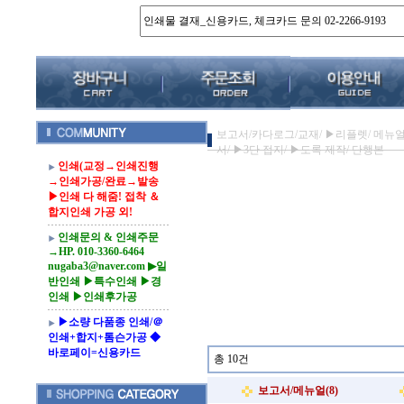
보고서/카다로그/교재/ ▶리플렛/ 메뉴얼
서/ ▶3단 접지/ ▶도록 제작/ 단행본
인쇄(교정→인쇄진행
→인쇄가공/완료→발송
▶인쇄 다 해줌! 접착 ＆
합지인쇄 가공 외!
인쇄문의 & 인쇄주문
→HP. 010-3360-6464
nugaba3@naver.com ▶일
반인쇄 ▶특수인쇄 ▶경
인쇄 ▶인쇄후가공
▶소량 다품종 인쇄/＠
인쇄+합지+톰슨가공 ◆
바로페이=신용카드
총 10건
보고서/메뉴얼(8)