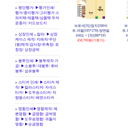
원단행거/ ▶행거인쇄/
행거/종이행거/고리행거 스
와치택/제품택/상품택 두꺼
운종이/ 카드보드지
브로셔[3단접지]100아
브
트-16절[195*270]-양면칼
트-
상장인쇄→칼라/ ▶상장
라8도 = [3단]90*195
라
케이스 제작/ 지레쟈/우단
458,700원
(기본가)
[융]제작/감사장/위촉장/ 표
창장/ 상장금박
봉투인쇄/ ▶봉투제작 가
공/ ▶소봉투/ 대봉투/ 회비
봉투/ 섬유봉투
스티커 인쇄/ ▶스티커 제
작/ ▶칼라스티커/ 자석스
티커/ ▶도무송스티커/ 차
량용스티커/ 배면스티커
명함인쇄▶명함제작/ 예
쁜명함/ ▶금명함/ 금박명
함/ ▶도무송명함/ 귀돌이
명함/ ▶순금명함