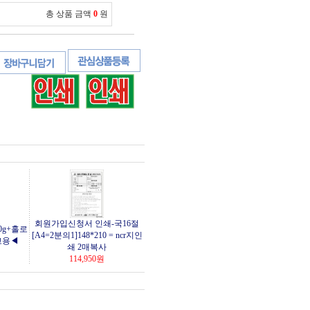
총 상품 금액
0
원
회원가입신청서 인쇄-국16절
0g+홀로
[A4=2분의1]148*210 = ncr지인
고용◀
쇄 2매복사
114,950
원