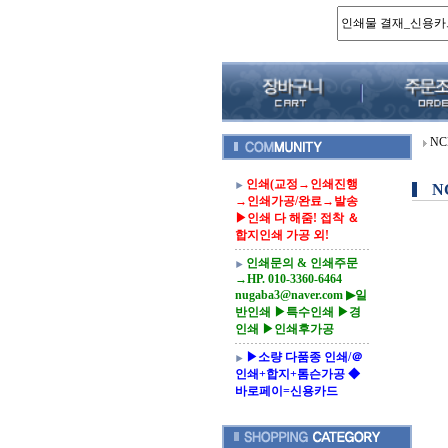
N
인쇄(교정→인쇄진행
N
→인쇄가공/완료→발송
▶인쇄 다 해줌! 접착 ＆
합지인쇄 가공 외!
인쇄문의 & 인쇄주문
→HP. 010-3360-6464
nugaba3@naver.com ▶일
반인쇄 ▶특수인쇄 ▶경
인쇄 ▶인쇄후가공
▶소량 다품종 인쇄/＠
인쇄+합지+톰슨가공 ◆
바로페이=신용카드