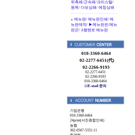
위촉패/근속패/크리스탈/
원목/ 다보상패/ 에칭상패
메뉴판/ 메뉴판인쇄/ 메
뉴판제작/ ▶메뉴판핀/메뉴
판끈/ A형텐트 메뉴판
010-3360-6464
02-2277-6451(代)
02-2266-9193
02-2277-6451
02-2266-9193
010-3360-6464
E-mail 문의
기업은행
010-3360-6464
24print(서진종합인쇄)
농협
302-0567-5352-11