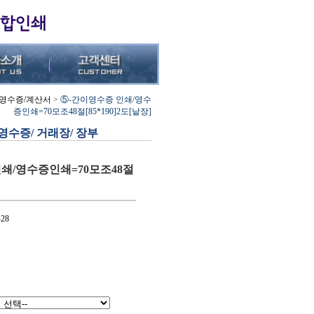
영수증/계산서
>
⑤-간이영수증 인쇄/영수
증인쇄=70모조48절[85*190]2도[낱장]
영수증/ 거래장/ 장부
쇄/영수증인쇄=70모조48절
28