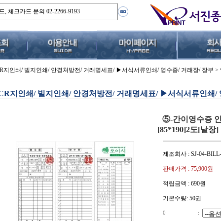
CR지인쇄/ 빌지인쇄/ 안경처방전/ 거래명세표/ ▶서식서류인쇄/ 영수증/ 거래장/ 장부
>
CR지인쇄/ 빌지인쇄/ 안경처방전/ 거래명세표/ ▶서식서류인쇄/ 
⑤-간이영수증 인
[85*190]2도[낱장]
제조회사 : SJ-04-BILL-
판매가격 :
75,900
원
적립금액 :
690원
기본수량: 50권
0
: