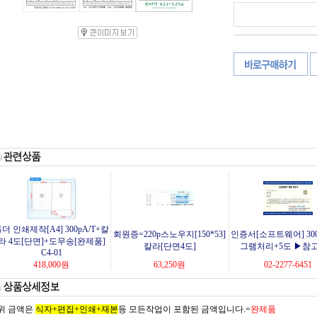
더 인쇄제작[A4] 300pA/T+칼
회원증=220p스노우지[150*53]
인증서[소프트웨어] 30
라 4도[단면]+도무송[완제품]
칼라[단면4도]
그램처리+5도 ▶참
C4-01
418,000
원
63,250
원
02-2277-6451
위 금액은
식자+편집+인쇄+재
본
등 모든작업이 포함된 금액입니다.=
완제품