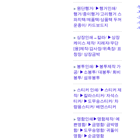
-
원단행거/ ▶행거인쇄/
-
행거/종이행거/고리행거 스
-
와치택/제품택/상품택 두꺼
-
운종이/ 카드보드지
-
상장인쇄→칼라/ ▶상장
케이스 제작/ 지레쟈/우단
[융]제작/감사장/위촉장/ 표
창장/ 상장금박
봉투인쇄/ ▶봉투제작 가
공/ ▶소봉투/ 대봉투/ 회비
봉투/ 섬유봉투
스티커 인쇄/ ▶스티커 제
작/ ▶칼라스티커/ 자석스
티커/ ▶도무송스티커/ 차
량용스티커/ 배면스티커
명함인쇄▶명함제작/ 예
쁜명함/ ▶금명함/ 금박명
함/ ▶도무송명함/ 귀돌이
명함/ ▶순금명함