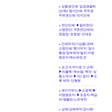
상품권인쇄/ 입장권팔찌
[손목]/ 엽서인쇄/ 주차권
주유권인쇄/ 띠지인쇄
전단인쇄/ ▶칼라전단/
소량전단/ 쿠폰전단제작/
청첩장/ 초청장/ 안내장
인쇄무지[기성품] 판매
소량인쇄/ 행거무지/ 일수
통장/장부제작/빌지/지명
원표지/메뉴판핀,끈
보고서/카다로그/교재/
▶리플렛/ 메뉴얼/ 책자/ 상
품소개서/ ▶3단 접지/ ▶도
록 제작/ 단행본
패키지박스/▶쇼핑백/▶
지명원표지/ ▶포장지/책갈
피/엠블런/노트제작
상패/상패제작/감사패/