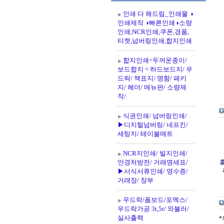
인쇄 다 해드림_인쇄물 ◑
인쇄제작 ◑빠른인쇄◑소량
인쇄,NCR인쇄,쿠폰,경품,
티켓,넘버링인쇄,합지인쇄
합지인쇄=두꺼운종이/
보드합지 = 하드보드지/ 우
드락/ 책표지/ 명함/ 패키
지/ 헤더/ 메뉴판/ 소량제
작/
식권인쇄/ 넘버링인쇄/
▶디지털넘버링/ 네프킨/
세팅지/ 테이블매트
NCR지인쇄/ 빌지인쇄/
안경처방전/ 거래명세표/
홀
▶서식서류인쇄/ 영수증/
거래장/ 장부
우드락/폼보드/포멕스/
우드락가공 3t,5t/ 와블러/
실사출력
*