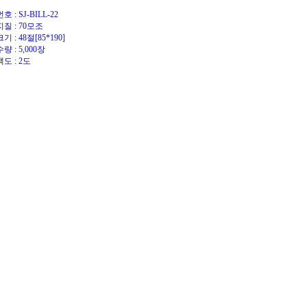
번호 : SJ-BILL-22
지질 : 70모조
크기 : 48절[85*190]
수량 : 5,000장
색도 : 2도