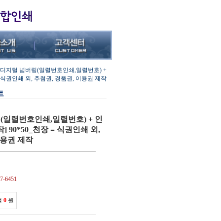
 디지털 넘버링(일렬번호인쇄,일렬번호) +
 = 식권인쇄 외, 추첨권, 경품권, 이용권 제작
트
(일렬번호인쇄,일렬번호) + 인
] 90*50_천장 = 식권인쇄 외,
이용권 제작
-6451
액
0
원