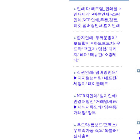
인쇄 다 해드림_인쇄물 ◑
인쇄제작 ◑빠른인쇄◑소량
인쇄,NCR인쇄,쿠폰,경품,
티켓,넘버링인쇄,합지인쇄
합지인쇄=두꺼운종이/
보드합지 = 하드보드지/ 우
드락/ 책표지/ 명함/ 패키
지/ 헤더/ 메뉴판/ 소량제
작/
식권인쇄/ 넘버링인쇄/
▶디지털넘버링/ 네프킨/
세팅지/ 테이블매트
NCR지인쇄/ 빌지인쇄/
안경처방전/ 거래명세표/
▶서식서류인쇄/ 영수증/
거래장/ 장부
우드락/폼보드/포멕스/
우드락가공 3t,5t/ 와블러/
-
실사출력