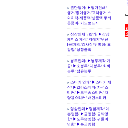
크
원단행거/ ▶행거인쇄/
행거/종이행거/고리행거 스
디
와치택/제품택/상품택 두꺼
운종이/ 카드보드지
상장인쇄→칼라/ ▶상장
케이스 제작/ 지레쟈/우단
[융]제작/감사장/위촉장/ 표
창장/ 상장금박
봉투인쇄/ ▶봉투제작 가
공/ ▶소봉투/ 대봉투/ 회비
봉투/ 섬유봉투
스티커 인쇄/ ▶스티커 제
작/ ▶칼라스티커/ 자석스
티커/ ▶도무송스티커/ 차
량용스티커/ 배면스티커
명함인쇄▶명함제작/ 예
쁜명함/ ▶금명함/ 금박명
함/ ▶도무송명함/ 귀돌이
명함/ ▶순금명함