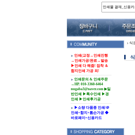
식
인쇄(교정→인쇄진행
식
→인쇄가공/완료→발송
▶인쇄 다 해줌! 접착 ＆
합지인쇄 가공 외!
인쇄문의 & 인쇄주문
→HP. 010-3360-6464
nugaba3@naver.com ▶일
반인쇄 ▶특수인쇄 ▶경
인쇄 ▶인쇄후가공
▶소량 다품종 인쇄/＠
인쇄+합지+톰슨가공 ◆
바로페이=신용카드