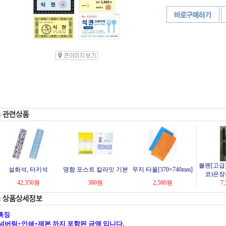
볼펜[고급
설화석, 터키석
명함 포스트 칼라잇 기본
무지 타올[370×740mm]
코)은장
42,350
원
380
원
2,580
원
7,
특징
넘버링+인쇄+제본 까지 포함된 금액 입니다.