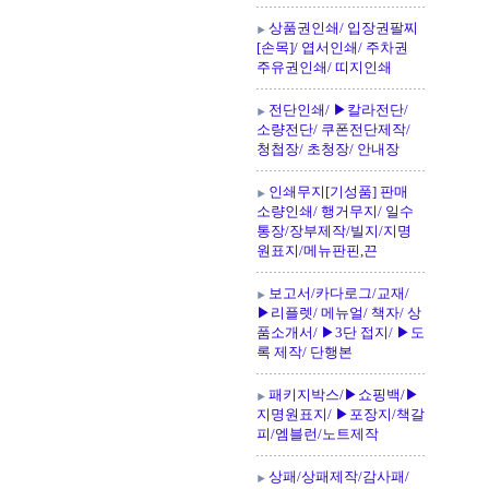
상품권인쇄/ 입장권팔찌
[손목]/ 엽서인쇄/ 주차권
주유권인쇄/ 띠지인쇄
전단인쇄/ ▶칼라전단/
소량전단/ 쿠폰전단제작/
청첩장/ 초청장/ 안내장
인쇄무지[기성품] 판매
소량인쇄/ 행거무지/ 일수
통장/장부제작/빌지/지명
원표지/메뉴판핀,끈
보고서/카다로그/교재/
▶리플렛/ 메뉴얼/ 책자/ 상
품소개서/ ▶3단 접지/ ▶도
록 제작/ 단행본
패키지박스/▶쇼핑백/▶
지명원표지/ ▶포장지/책갈
피/엠블런/노트제작
상패/상패제작/감사패/