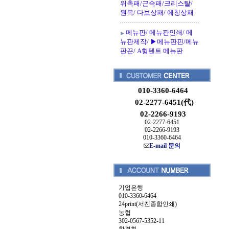
위촉패/근속패/크리스탈/
원목/ 다보상패/ 에칭상패
메뉴판/ 메뉴판인쇄/ 메
뉴판제작/ ▶메뉴판핀/메뉴
판끈/ A형텐트 메뉴판
010-3360-6464
02-2277-6451(代)
02-2266-9193
02-2277-6451
02-2266-9193
010-3360-6464
E-mail 문의
기업은행
010-3360-6464
24print(서진종합인쇄)
농협
302-0567-5352-11