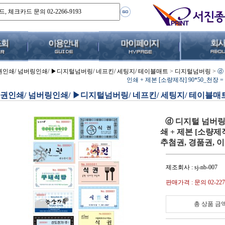
권인쇄/ 넘버링인쇄/ ▶디지털넘버링/ 네프킨/ 세팅지/ 테이블매트
>
디지털넘버링
>
ⓓ
인쇄 + 제본 [소량제작] 90*50_천장
권인쇄/ 넘버링인쇄/ ▶디지털넘버링/ 네프킨/ 세팅지/ 테이블매
ⓓ 디지털 넘버링
쇄 + 제본 [소량제작
추첨권, 경품권, 
제조회사 : sj-nb-007
판매가격 : 문의 02-2277
총 상품 금