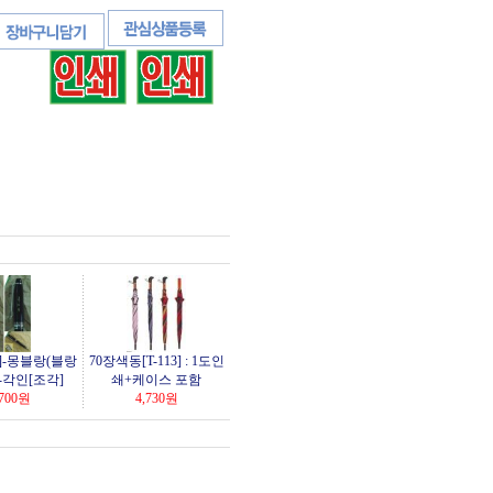
]-몽블랑(블랑
70장색동[T-113] : 1도인
-각인[조각]
쇄+케이스 포함
700
원
4,730
원