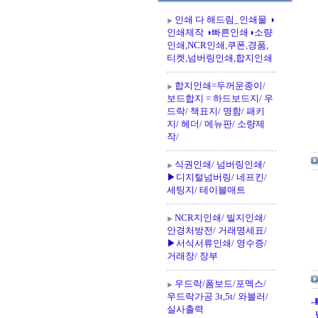
인쇄 다 해드림_인쇄물 ◑
인쇄제작 ◑빠른인쇄◑소량
인쇄,NCR인쇄,쿠폰,경품,
티켓,넘버링인쇄,합지인쇄
합지인쇄=두꺼운종이/
보드합지 = 하드보드지/ 우
드락/ 책표지/ 명함/ 패키
지/ 헤더/ 메뉴판/ 소량제
작/
식권인쇄/ 넘버링인쇄/
▶디지털넘버링/ 네프킨/
세팅지/ 테이블매트
NCR지인쇄/ 빌지인쇄/
안경처방전/ 거래명세표/
▶서식서류인쇄/ 영수증/
거래장/ 장부
우드락/폼보드/포멕스/
우드락가공 3t,5t/ 와블러/
-
실사출력