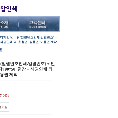
 디지털 넘버링(일렬번호인쇄,일렬번호) +
 = 식권인쇄 외, 추첨권, 경품권, 이용권 제작
트
(일렬번호인쇄,일렬번호) + 인
] 90*50_천장 = 식권인쇄 외,
이용권 제작
-6451
액
0
원