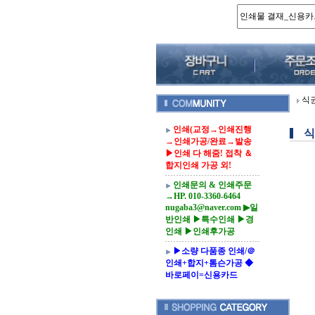
식
인쇄(교정→인쇄진행
식
→인쇄가공/완료→발송
▶인쇄 다 해줌! 접착 ＆
합지인쇄 가공 외!
인쇄문의 & 인쇄주문
→HP. 010-3360-6464
nugaba3@naver.com ▶일
반인쇄 ▶특수인쇄 ▶경
인쇄 ▶인쇄후가공
▶소량 다품종 인쇄/＠
인쇄+합지+톰슨가공 ◆
바로페이=신용카드