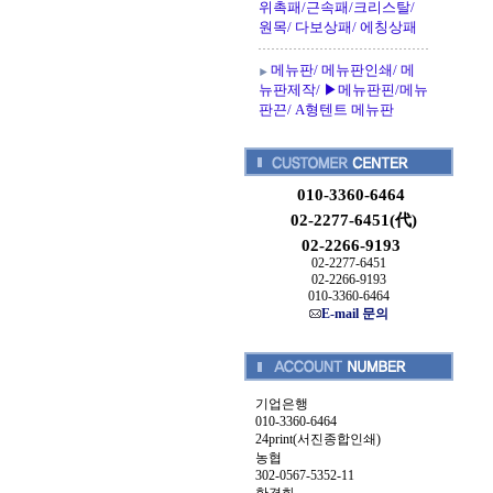
위촉패/근속패/크리스탈/
원목/ 다보상패/ 에칭상패
메뉴판/ 메뉴판인쇄/ 메
뉴판제작/ ▶메뉴판핀/메뉴
판끈/ A형텐트 메뉴판
010-3360-6464
02-2277-6451(代)
02-2266-9193
02-2277-6451
02-2266-9193
010-3360-6464
E-mail 문의
기업은행
010-3360-6464
24print(서진종합인쇄)
농협
302-0567-5352-11