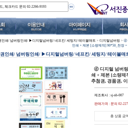
권인쇄/ 넘버링인쇄/ ▶디지털넘버링/ 네프킨/ 세팅지/ 테이블매트
>
디지털넘버링
>
ⓓ
인쇄 + 제본 [소량제작] 90*50_천장
권인쇄/ 넘버링인쇄/ ▶디지털넘버링/ 네프킨/ 세팅지/ 테이블매
ⓓ 디지털 넘버링
쇄 + 제본 [소량제작
추첨권, 경품권, 
제조회사 : sj-nb-007
판매가격 : 문의 02-2277
총 상품 금