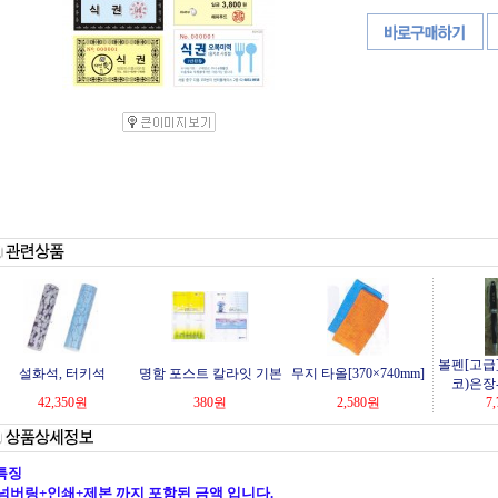
볼펜[고급
설화석, 터키석
명함 포스트 칼라잇 기본
무지 타올[370×740mm]
코)은장
42,350
원
380
원
2,580
원
7,
특징
넘버링+인쇄+제본 까지 포함된 금액 입니다.