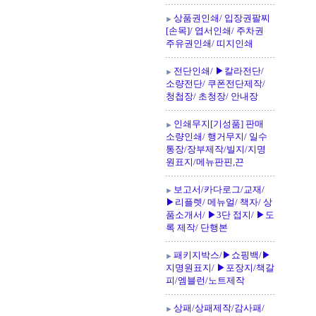
상품권인쇄/ 입장권팔찌
[손목]/ 엽서인쇄/ 주차권
주유권인쇄/ 띠지인쇄
전단인쇄/ ▶칼라전단/
소량전단/ 쿠폰전단제작/
청첩장/ 초청장/ 안내장
인쇄무지[기성품] 판매
소량인쇄/ 행거무지/ 일수
통장/장부제작/빌지/지명
원표지/메뉴판핀,끈
보고서/카다로그/교재/
▶리플렛/ 메뉴얼/ 책자/ 상
품소개서/ ▶3단 접지/ ▶도
록 제작/ 단행본
패키지박스/▶쇼핑백/▶
지명원표지/ ▶포장지/책갈
피/엠블런/노트제작
상패/상패제작/감사패/