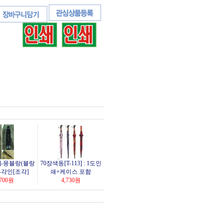
]-몽블랑(블랑
70장색동[T-113] : 1도인
-각인[조각]
쇄+케이스 포함
700
원
4,730
원