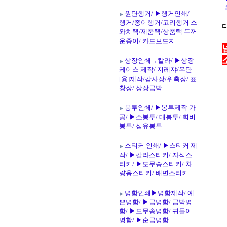
크
원단행거/ ▶행거인쇄/
행거/종이행거/고리행거 스
디
와치택/제품택/상품택 두꺼
운종이/ 카드보드지
상장인쇄→칼라/ ▶상장
케이스 제작/ 지레쟈/우단
[융]제작/감사장/위촉장/ 표
창장/ 상장금박
봉투인쇄/ ▶봉투제작 가
공/ ▶소봉투/ 대봉투/ 회비
봉투/ 섬유봉투
스티커 인쇄/ ▶스티커 제
작/ ▶칼라스티커/ 자석스
티커/ ▶도무송스티커/ 차
량용스티커/ 배면스티커
명함인쇄▶명함제작/ 예
쁜명함/ ▶금명함/ 금박명
함/ ▶도무송명함/ 귀돌이
명함/ ▶순금명함