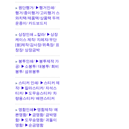
원단행거/ ▶행거인쇄/
행거/종이행거/고리행거 스
와치택/제품택/상품택 두꺼
운종이/ 카드보드지
상장인쇄→칼라/ ▶상장
케이스 제작/ 지레쟈/우단
[융]제작/감사장/위촉장/ 표
창장/ 상장금박
봉투인쇄/ ▶봉투제작 가
공/ ▶소봉투/ 대봉투/ 회비
봉투/ 섬유봉투
스티커 인쇄/ ▶스티커 제
작/ ▶칼라스티커/ 자석스
티커/ ▶도무송스티커/ 차
량용스티커/ 배면스티커
명함인쇄▶명함제작/ 예
쁜명함/ ▶금명함/ 금박명
함/ ▶도무송명함/ 귀돌이
명함/ ▶순금명함