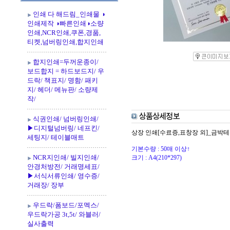
인쇄 다 해드림_인쇄물 ◑
인쇄제작 ◑빠른인쇄◑소량
인쇄,NCR인쇄,쿠폰,경품,
티켓,넘버링인쇄,합지인쇄
합지인쇄=두꺼운종이/
보드합지 = 하드보드지/ 우
드락/ 책표지/ 명함/ 패키
지/ 헤더/ 메뉴판/ 소량제
작/
식권인쇄/ 넘버링인쇄/
▶디지털넘버링/ 네프킨/
상장 인쇄[수료증,표창장 외]_금박테
세팅지/ 테이블매트
기본수량 : 50매 이상↑
NCR지인쇄/ 빌지인쇄/
크기 : A4(210*297)
안경처방전/ 거래명세표/
▶서식서류인쇄/ 영수증/
거래장/ 장부
우드락/폼보드/포멕스/
우드락가공 3t,5t/ 와블러/
실사출력