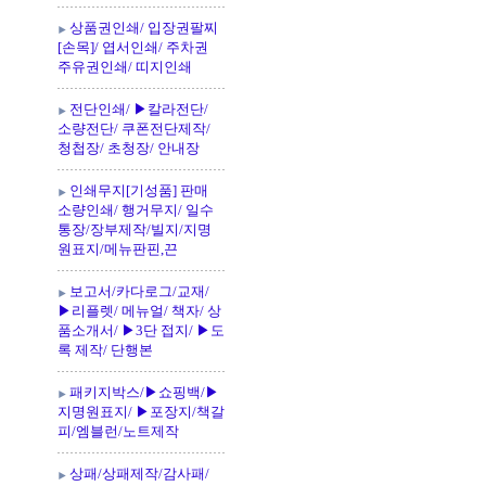
상품권인쇄/ 입장권팔찌
[손목]/ 엽서인쇄/ 주차권
주유권인쇄/ 띠지인쇄
전단인쇄/ ▶칼라전단/
소량전단/ 쿠폰전단제작/
청첩장/ 초청장/ 안내장
인쇄무지[기성품] 판매
소량인쇄/ 행거무지/ 일수
통장/장부제작/빌지/지명
원표지/메뉴판핀,끈
보고서/카다로그/교재/
▶리플렛/ 메뉴얼/ 책자/ 상
품소개서/ ▶3단 접지/ ▶도
록 제작/ 단행본
패키지박스/▶쇼핑백/▶
지명원표지/ ▶포장지/책갈
피/엠블런/노트제작
상패/상패제작/감사패/