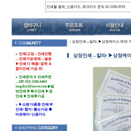
상장인쇄→칼라/ ▶상장케이스 제작/ 지
인쇄(교정→인쇄진행
상장인쇄→칼라/ ▶상장케이스
→인쇄가공/완료→발송
▶인쇄 다 해줌! 접착 ＆
합지인쇄 가공 외!
인쇄문의 & 인쇄주문
→HP. 010-3360-6464
nugaba3@naver.com ▶일
반인쇄 ▶특수인쇄 ▶경
인쇄 ▶인쇄후가공
▶소량 다품종 인쇄/＠
인쇄+합지+톰슨가공 ◆
바로페이=신용카드