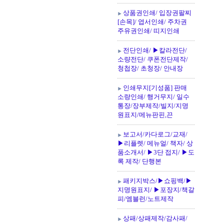
상품권인쇄/ 입장권팔찌
[손목]/ 엽서인쇄/ 주차권
주유권인쇄/ 띠지인쇄
전단인쇄/ ▶칼라전단/
소량전단/ 쿠폰전단제작/
청첩장/ 초청장/ 안내장
인쇄무지[기성품] 판매
소량인쇄/ 행거무지/ 일수
통장/장부제작/빌지/지명
원표지/메뉴판핀,끈
보고서/카다로그/교재/
▶리플렛/ 메뉴얼/ 책자/ 상
품소개서/ ▶3단 접지/ ▶도
록 제작/ 단행본
패키지박스/▶쇼핑백/▶
지명원표지/ ▶포장지/책갈
피/엠블런/노트제작
상패/상패제작/감사패/