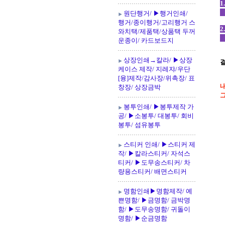
1
[
원단행거/ ▶행거인쇄/
행거/종이행거/고리행거 스
2
와치택/제품택/상품택 두꺼
운종이/ 카드보드지
상장인쇄→칼라/ ▶상장
결
케이스 제작/ 지레쟈/우단
[융]제작/감사장/위촉장/ 표
창장/ 상장금박
그
봉투인쇄/ ▶봉투제작 가
공/ ▶소봉투/ 대봉투/ 회비
봉투/ 섬유봉투
스티커 인쇄/ ▶스티커 제
작/ ▶칼라스티커/ 자석스
티커/ ▶도무송스티커/ 차
량용스티커/ 배면스티커
명함인쇄▶명함제작/ 예
쁜명함/ ▶금명함/ 금박명
함/ ▶도무송명함/ 귀돌이
명함/ ▶순금명함