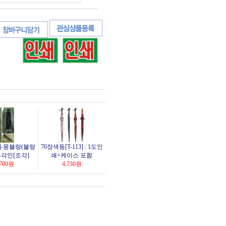
]-몽블랑(블랑
70장색동[T-113] : 1도인
-각인[조각]
쇄+케이스 포함
700
원
4,730
원