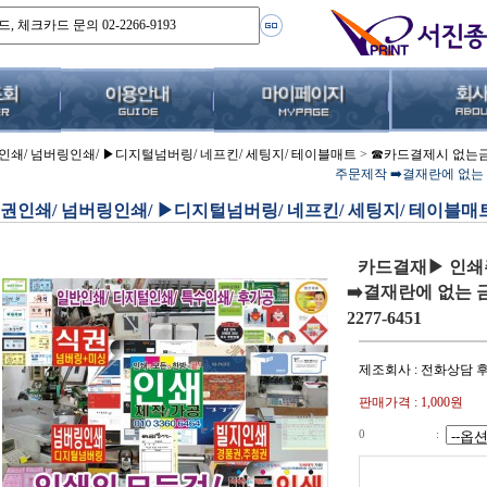
인쇄/ 넘버링인쇄/ ▶디지털넘버링/ 네프킨/ 세팅지/ 테이블매트
>
☎카드결제시 없는
주문제작 ➡️결재란에 없는 금액
권인쇄/ 넘버링인쇄/ ▶디지털넘버링/ 네프킨/ 세팅지/ 테이블매
카드결재▶ 인쇄주
➡️결재란에 없는 금
2277-6451
제조회사 : 전화상담 
판매가격 :
1,000
원
0
: