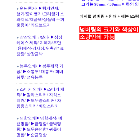
크기는 90mm × 50mm 이하의
원단행거/ ▶행거인쇄/
행거/종이행거/고리행거 스
디지털 넘버링 + 인쇄 + 제본 [소
와치택/제품택/상품택 두꺼
운종이/ 카드보드지
넘버링의 크기와 색상이
소량인쇄 가능
상장인쇄→칼라/ ▶상장
케이스 제작/ 지레쟈/우단
[융]제작/감사장/위촉장/ 표
창장/ 상장금박
봉투인쇄/ ▶봉투제작 가
공/ ▶소봉투/ 대봉투/ 회비
봉투/ 섬유봉투
스티커 인쇄/ ▶스티커 제
작/ ▶칼라스티커/ 자석스
티커/ ▶도무송스티커/ 차
량용스티커/ 배면스티커
명함인쇄▶명함제작/ 예
쁜명함/ ▶금명함/ 금박명
함/ ▶도무송명함/ 귀돌이
명함/ ▶순금명함