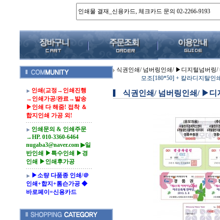
식권인쇄/ 넘버링인쇄/ ▶디지털넘버링/ 
모조[180*50] + 칼라디지탈
인쇄(교정→인쇄진행
식권인쇄/ 넘버링인쇄/ ▶디
→인쇄가공/완료→발송
▶인쇄 다 해줌! 접착 ＆
합지인쇄 가공 외!
인쇄문의 & 인쇄주문
→HP. 010-3360-6464
nugaba3@naver.com ▶일
반인쇄 ▶특수인쇄 ▶경
인쇄 ▶인쇄후가공
▶소량 다품종 인쇄/＠
인쇄+합지+톰슨가공 ◆
바로페이=신용카드