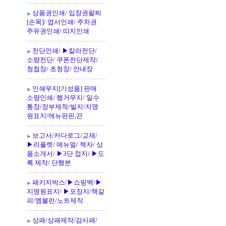
상품권인쇄/ 입장권팔찌
[손목]/ 엽서인쇄/ 주차권
주유권인쇄/ 띠지인쇄
전단인쇄/ ▶칼라전단/
소량전단/ 쿠폰전단제작/
청첩장/ 초청장/ 안내장
인쇄무지[기성품] 판매
소량인쇄/ 행거무지/ 일수
통장/장부제작/빌지/지명
원표지/메뉴판핀,끈
보고서/카다로그/교재/
▶리플렛/ 메뉴얼/ 책자/ 상
품소개서/ ▶3단 접지/ ▶도
록 제작/ 단행본
패키지박스/▶쇼핑백/▶
지명원표지/ ▶포장지/책갈
피/엠블런/노트제작
상패/상패제작/감사패/