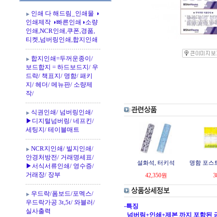
인쇄 다 해드림_인쇄물 ◑
인쇄제작 ◑빠른인쇄◑소량
인쇄,NCR인쇄,쿠폰,경품,
티켓,넘버링인쇄,합지인쇄
합지인쇄=두꺼운종이/
보드합지 = 하드보드지/ 우
드락/ 책표지/ 명함/ 패키
지/ 헤더/ 메뉴판/ 소량제
작/
식권인쇄/ 넘버링인쇄/
▶디지털넘버링/ 네프킨/
세팅지/ 테이블매트
NCR지인쇄/ 빌지인쇄/
안경처방전/ 거래명세표/
설화석, 터키석
명함 포스
▶서식서류인쇄/ 영수증/
거래장/ 장부
42,350
원
3
우드락/폼보드/포멕스/
우드락가공 3t,5t/ 와블러/
-특징
실사출력
넘버링+인쇄+제본 까지 포함된 금