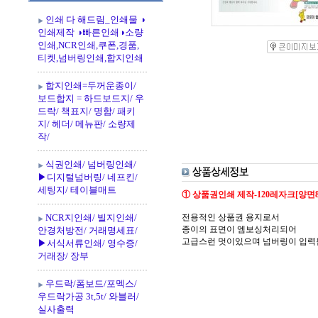
인쇄 다 해드림_인쇄물 ◑
인쇄제작 ◑빠른인쇄◑소량
인쇄,NCR인쇄,쿠폰,경품,
티켓,넘버링인쇄,합지인쇄
합지인쇄=두꺼운종이/
보드합지 = 하드보드지/ 우
드락/ 책표지/ 명함/ 패키
지/ 헤더/ 메뉴판/ 소량제
작/
식권인쇄/ 넘버링인쇄/
▶디지털넘버링/ 네프킨/
세팅지/ 테이블매트
① 상품권인쇄 제작-120레자크[양면8도
NCR지인쇄/ 빌지인쇄/
전용적인 상품권 용지로서
종이의 표면이 엠보싱처리되어
안경처방전/ 거래명세표/
고급스런 멋이있으며 넘버링이 입력
▶서식서류인쇄/ 영수증/
거래장/ 장부
우드락/폼보드/포멕스/
우드락가공 3t,5t/ 와블러/
실사출력