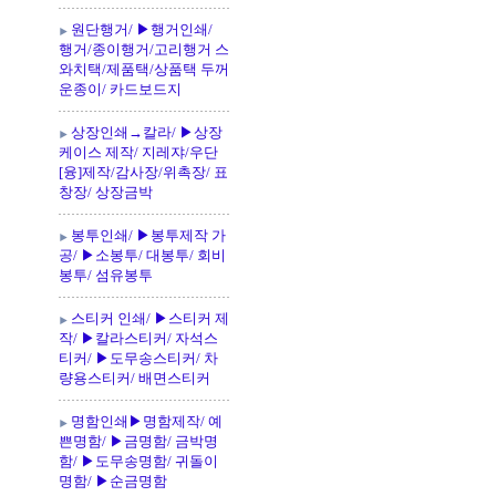
원단행거/ ▶행거인쇄/
행거/종이행거/고리행거 스
와치택/제품택/상품택 두꺼
운종이/ 카드보드지
상장인쇄→칼라/ ▶상장
케이스 제작/ 지레쟈/우단
[융]제작/감사장/위촉장/ 표
창장/ 상장금박
봉투인쇄/ ▶봉투제작 가
공/ ▶소봉투/ 대봉투/ 회비
봉투/ 섬유봉투
스티커 인쇄/ ▶스티커 제
작/ ▶칼라스티커/ 자석스
티커/ ▶도무송스티커/ 차
량용스티커/ 배면스티커
명함인쇄▶명함제작/ 예
쁜명함/ ▶금명함/ 금박명
함/ ▶도무송명함/ 귀돌이
명함/ ▶순금명함