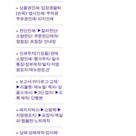
상품권인쇄/ 입장권팔찌
[손목]/ 엽서인쇄/ 주차권
주유권인쇄/ 띠지인쇄
전단인쇄/ ▶칼라전단/
소량전단/ 쿠폰전단제작/
청첩장/ 초청장/ 안내장
인쇄무지[기성품] 판매
소량인쇄/ 행거무지/ 일수
통장/장부제작/빌지/지명
원표지/메뉴판핀,끈
보고서/카다로그/교재/
▶리플렛/ 메뉴얼/ 책자/ 상
품소개서/ ▶3단 접지/ ▶도
록 제작/ 단행본
패키지박스/▶쇼핑백/▶
지명원표지/ ▶포장지/책갈
피/엠블런/노트제작
상패/상패제작/감사패/