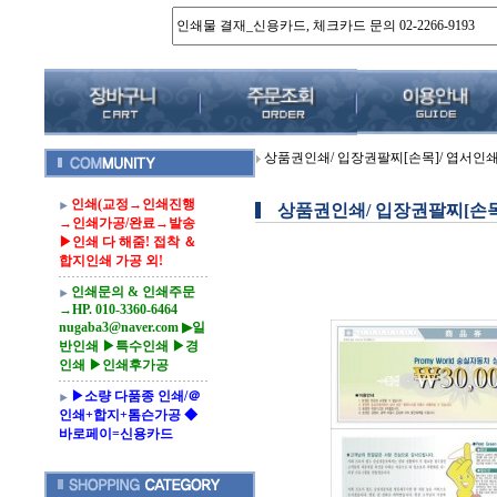
상품권인쇄/ 입장권팔찌[손목]/ 엽서인쇄
인쇄(교정→인쇄진행
상품권인쇄/ 입장권팔찌[손목
→인쇄가공/완료→발송
▶인쇄 다 해줌! 접착 ＆
합지인쇄 가공 외!
인쇄문의 & 인쇄주문
→HP. 010-3360-6464
nugaba3@naver.com ▶일
반인쇄 ▶특수인쇄 ▶경
인쇄 ▶인쇄후가공
▶소량 다품종 인쇄/＠
인쇄+합지+톰슨가공 ◆
바로페이=신용카드