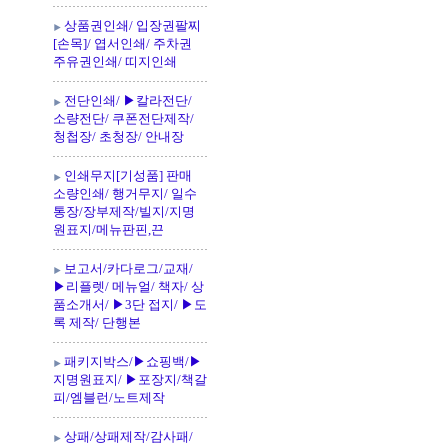
상품권인쇄/ 입장권팔찌
[손목]/ 엽서인쇄/ 주차권
주유권인쇄/ 띠지인쇄
전단인쇄/ ▶칼라전단/
소량전단/ 쿠폰전단제작/
청첩장/ 초청장/ 안내장
인쇄무지[기성품] 판매
소량인쇄/ 행거무지/ 일수
통장/장부제작/빌지/지명
원표지/메뉴판핀,끈
보고서/카다로그/교재/
▶리플렛/ 메뉴얼/ 책자/ 상
품소개서/ ▶3단 접지/ ▶도
록 제작/ 단행본
패키지박스/▶쇼핑백/▶
지명원표지/ ▶포장지/책갈
피/엠블런/노트제작
상패/상패제작/감사패/