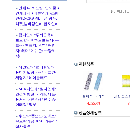
인쇄 다 해드림_인쇄물 ◑
인쇄제작 ◑빠른인쇄◑소량
인쇄,NCR인쇄,쿠폰,경품,
티켓,넘버링인쇄,합지인쇄
합지인쇄=두꺼운종이/
보드합지 = 하드보드지/ 우
드락/ 책표지/ 명함/ 패키
지/ 헤더/ 메뉴판/ 소량제
작/
식권인쇄/ 넘버링인쇄/
▶디지털넘버링/ 네프킨/
세팅지/ 테이블매트
NCR지인쇄/ 빌지인쇄/
안경처방전/ 거래명세표/
설화석, 터키석
명함 포스
▶서식서류인쇄/ 영수증/
42,350
원
3
거래장/ 장부
우드락/폼보드/포멕스/
우드락가공 3t,5t/ 와블러/
실사출력