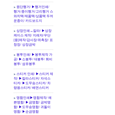
원단행거/ ▶행거인쇄/
행거/종이행거/고리행거 스
와치택/제품택/상품택 두꺼
운종이/ 카드보드지
상장인쇄→칼라/ ▶상장
케이스 제작/ 지레쟈/우단
[융]제작/감사장/위촉장/ 표
창장/ 상장금박
봉투인쇄/ ▶봉투제작 가
공/ ▶소봉투/ 대봉투/ 회비
봉투/ 섬유봉투
스티커 인쇄/ ▶스티커 제
작/ ▶칼라스티커/ 자석스
티커/ ▶도무송스티커/ 차
량용스티커/ 배면스티커
명함인쇄▶명함제작/ 예
쁜명함/ ▶금명함/ 금박명
함/ ▶도무송명함/ 귀돌이
명함/ ▶순금명함