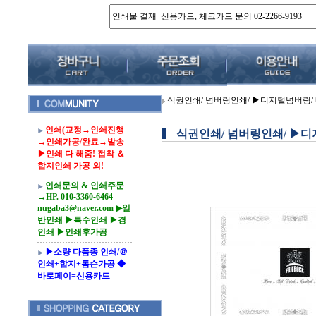
식권인쇄/ 넘버링인쇄/ ▶디지털넘버링/ 
인쇄(교정→인쇄진행
식권인쇄/ 넘버링인쇄/ ▶디
→인쇄가공/완료→발송
▶인쇄 다 해줌! 접착 ＆
합지인쇄 가공 외!
인쇄문의 & 인쇄주문
→HP. 010-3360-6464
nugaba3@naver.com ▶일
반인쇄 ▶특수인쇄 ▶경
인쇄 ▶인쇄후가공
▶소량 다품종 인쇄/＠
인쇄+합지+톰슨가공 ◆
바로페이=신용카드