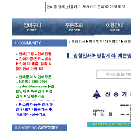
명함인쇄▶명함제작/ 예쁜명함/ ▶금명
인쇄(교정→인쇄진행
명함인쇄▶명함제작/ 예쁜명함
→인쇄가공/완료→발송
▶인쇄 다 해줌! 접착 ＆
합지인쇄 가공 외!
마우스를 올려
인쇄문의 & 인쇄주문
→HP. 010-3360-6464
nugaba3@naver.com ▶일
반인쇄 ▶특수인쇄 ▶경
인쇄 ▶인쇄후가공
▶소량 다품종 인쇄/＠
인쇄+합지+톰슨가공 ◆
바로페이=신용카드