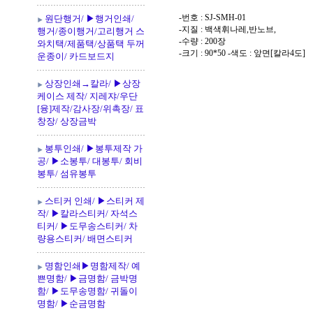
-번호 : SJ-SMH-01
원단행거/ ▶행거인쇄/
-지질 : 백색휘나레,반노브,
행거/종이행거/고리행거 스
-수량 : 200장
와치택/제품택/상품택 두꺼
-크기 : 90*50 -색도 : 앞면[칼라4도]
운종이/ 카드보드지
상장인쇄→칼라/ ▶상장
케이스 제작/ 지레쟈/우단
[융]제작/감사장/위촉장/ 표
창장/ 상장금박
봉투인쇄/ ▶봉투제작 가
공/ ▶소봉투/ 대봉투/ 회비
봉투/ 섬유봉투
스티커 인쇄/ ▶스티커 제
작/ ▶칼라스티커/ 자석스
티커/ ▶도무송스티커/ 차
량용스티커/ 배면스티커
명함인쇄▶명함제작/ 예
쁜명함/ ▶금명함/ 금박명
함/ ▶도무송명함/ 귀돌이
명함/ ▶순금명함