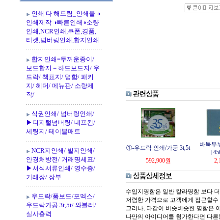
인쇄 다 해드림_인쇄물 ◑
인쇄제작 ◑빠른인쇄◑소량
인쇄,NCR인쇄,쿠폰,경품,
티켓,넘버링인쇄,합지인쇄
합지인쇄=두꺼운종이/
보드합지 = 하드보드지/ 우
드락/ 책표지/ 명함/ 패키
지/ 헤더/ 메뉴판/ 소량제
작/
식권인쇄/ 넘버링인쇄/
▶디지털넘버링/ 네프킨/
세팅지/ 테이블매트
바둑무
①-우드락 인쇄/가공 3t,5t
NCR지인쇄/ 빌지인쇄/
[45
안경처방전/ 거래명세표/
592,900
원
2,
▶서식서류인쇄/ 영수증/
거래장/ 장부
수입지명함은 일반 칼라명함 보다 더
우드락/폼보드/포멕스/
저렴한 가격으로 고객에게 접근할수 
우드락가공 3t,5t/ 와블러/
그러나, 다같이 비슷비슷한 명함은 
실사출력
나만의 아이디어를 첨가한다면 다른