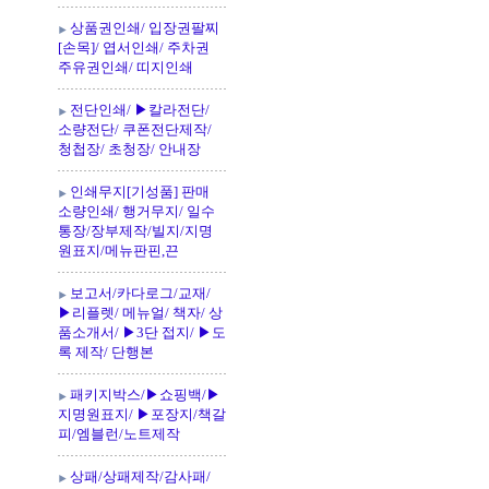
상품권인쇄/ 입장권팔찌
[손목]/ 엽서인쇄/ 주차권
주유권인쇄/ 띠지인쇄
전단인쇄/ ▶칼라전단/
소량전단/ 쿠폰전단제작/
청첩장/ 초청장/ 안내장
인쇄무지[기성품] 판매
소량인쇄/ 행거무지/ 일수
통장/장부제작/빌지/지명
원표지/메뉴판핀,끈
보고서/카다로그/교재/
▶리플렛/ 메뉴얼/ 책자/ 상
품소개서/ ▶3단 접지/ ▶도
록 제작/ 단행본
패키지박스/▶쇼핑백/▶
지명원표지/ ▶포장지/책갈
피/엠블런/노트제작
상패/상패제작/감사패/