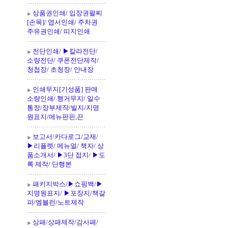
상품권인쇄/ 입장권팔찌
[손목]/ 엽서인쇄/ 주차권
주유권인쇄/ 띠지인쇄
전단인쇄/ ▶칼라전단/
소량전단/ 쿠폰전단제작/
청첩장/ 초청장/ 안내장
인쇄무지[기성품] 판매
소량인쇄/ 행거무지/ 일수
통장/장부제작/빌지/지명
원표지/메뉴판핀,끈
보고서/카다로그/교재/
▶리플렛/ 메뉴얼/ 책자/ 상
품소개서/ ▶3단 접지/ ▶도
록 제작/ 단행본
패키지박스/▶쇼핑백/▶
지명원표지/ ▶포장지/책갈
피/엠블런/노트제작
상패/상패제작/감사패/