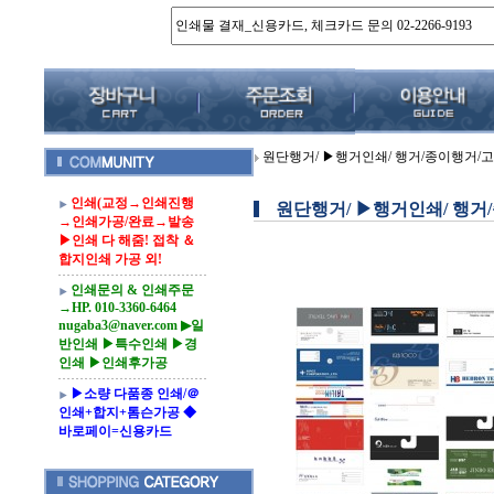
원단행거/ ▶행거인쇄/ 행거/종이행거/
인쇄(교정→인쇄진행
원단행거/ ▶행거인쇄/ 행거
→인쇄가공/완료→발송
▶인쇄 다 해줌! 접착 ＆
합지인쇄 가공 외!
인쇄문의 & 인쇄주문
→HP. 010-3360-6464
nugaba3@naver.com ▶일
반인쇄 ▶특수인쇄 ▶경
인쇄 ▶인쇄후가공
▶소량 다품종 인쇄/＠
인쇄+합지+톰슨가공 ◆
바로페이=신용카드