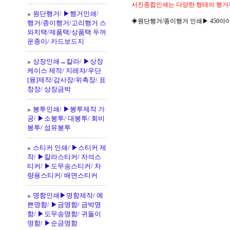
서진종합인쇄는 다양한 형태의 행거
원단행거/ ▶행거인쇄/
◈원단행거/종이행거 인쇄▶ 450아이보리
행거/종이행거/고리행거 스
와치택/제품택/상품택 두꺼
운종이/ 카드보드지
상장인쇄→칼라/ ▶상장
케이스 제작/ 지레쟈/우단
[융]제작/감사장/위촉장/ 표
창장/ 상장금박
봉투인쇄/ ▶봉투제작 가
공/ ▶소봉투/ 대봉투/ 회비
봉투/ 섬유봉투
스티커 인쇄/ ▶스티커 제
작/ ▶칼라스티커/ 자석스
티커/ ▶도무송스티커/ 차
량용스티커/ 배면스티커
명함인쇄▶명함제작/ 예
쁜명함/ ▶금명함/ 금박명
함/ ▶도무송명함/ 귀돌이
명함/ ▶순금명함