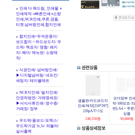
인쇄 다 해드림_인쇄물 ◑
인쇄제작 ◑빠른인쇄◑소량
인쇄,NCR인쇄,쿠폰,경품,
티켓,넘버링인쇄,합지인쇄
합지인쇄=두꺼운종이/
보드합지 = 하드보드지/ 우
드락/ 책표지/ 명함/ 패키
지/ 헤더/ 메뉴판/ 소량제
작/
식권인쇄/ 넘버링인쇄/
▶디지털넘버링/ 네프킨/
세팅지/ 테이블매트
NCR지인쇄/ 빌지인쇄/
안경처방전/ 거래명세표/
오더장부 인쇄
샘플판/카드보드지
▶서식서류인쇄/ 영수증/
작-100모조-3
인쇄/제작[210*297]
거래장/ 장부
면]-A4 = 주
220pA/T+1도
상품
240,350
원
50,600
원
우드락/폼보드/포멕스/
우드락가공 3t,5t/ 와블러/
실사출력