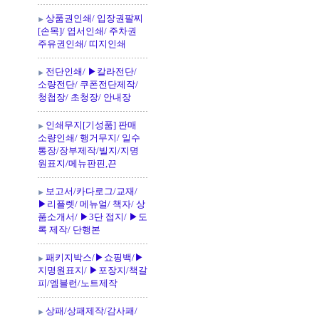
상품권인쇄/ 입장권팔찌
[손목]/ 엽서인쇄/ 주차권
주유권인쇄/ 띠지인쇄
전단인쇄/ ▶칼라전단/
소량전단/ 쿠폰전단제작/
청첩장/ 초청장/ 안내장
인쇄무지[기성품] 판매
소량인쇄/ 행거무지/ 일수
통장/장부제작/빌지/지명
원표지/메뉴판핀,끈
보고서/카다로그/교재/
▶리플렛/ 메뉴얼/ 책자/ 상
품소개서/ ▶3단 접지/ ▶도
록 제작/ 단행본
패키지박스/▶쇼핑백/▶
지명원표지/ ▶포장지/책갈
피/엠블런/노트제작
상패/상패제작/감사패/