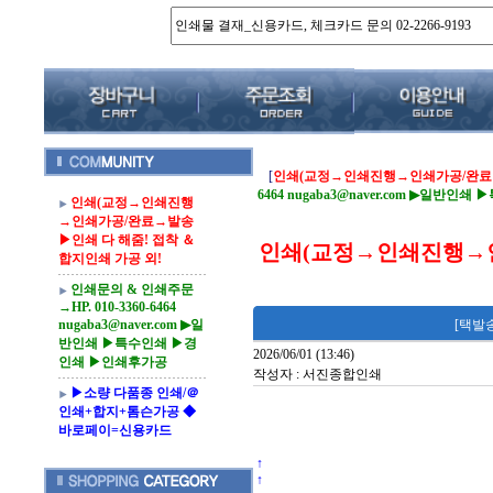
[
인쇄(교정→인쇄진행→인쇄가공/완료→발
6464 nugaba3@naver.com ▶일
인쇄(교정→인쇄진행
→인쇄가공/완료→발송
▶인쇄 다 해줌! 접착 ＆
인쇄(교정→인쇄진행→인
합지인쇄 가공 외!
인쇄문의 & 인쇄주문
→HP. 010-3360-6464
nugaba3@naver.com ▶일
[택발
반인쇄 ▶특수인쇄 ▶경
2026/06/01 (13:46)
인쇄 ▶인쇄후가공
작성자 : 서진종합인쇄
▶소량 다품종 인쇄/＠
인쇄+합지+톰슨가공 ◆
바로페이=신용카드
↑
↑