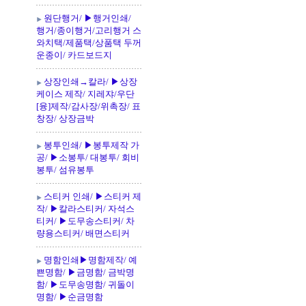
원단행거/ ▶행거인쇄/
행거/종이행거/고리행거 스
와치택/제품택/상품택 두꺼
운종이/ 카드보드지
상장인쇄→칼라/ ▶상장
케이스 제작/ 지레쟈/우단
[융]제작/감사장/위촉장/ 표
창장/ 상장금박
봉투인쇄/ ▶봉투제작 가
공/ ▶소봉투/ 대봉투/ 회비
봉투/ 섬유봉투
스티커 인쇄/ ▶스티커 제
작/ ▶칼라스티커/ 자석스
티커/ ▶도무송스티커/ 차
량용스티커/ 배면스티커
명함인쇄▶명함제작/ 예
쁜명함/ ▶금명함/ 금박명
함/ ▶도무송명함/ 귀돌이
명함/ ▶순금명함