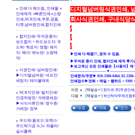
↑
인쇄 다 해드림_인쇄물 ◑
디지털넘버링식권인쇄, 
인쇄제작 ◑빠른인쇄◑소량
회사식권인쇄, 구내식당
인쇄,NCR인쇄,쿠폰,경품,
티켓,넘버링인쇄,합지인쇄
/
합지인쇄=두꺼운종이/
/
보드합지 = 하드보드지/ 우
/
드락/ 책표지/ 명함/ 패키
지/ 헤더/ 메뉴판/ 소량제
▶인쇄 다 해줌!!!_경외 수 있음.
작/
▶두꺼운 종이 인쇄, 합지인쇄 제작 후가
▶보고계신 모든 인쇄물은【사용자】에 
식권인쇄/ 넘버링인쇄/
------------------------------▼---------------------
▶디지털넘버링/ 네프킨/
인쇄문의/주문▶ 010-3360-6464, 02-2266-91
세팅지/ 테이블매트
인쇄접수▶전화 + 메일 + 웹하드 + SMS
이전
▲
:
[택발송☞]
한미르.주[주권인쇄,
NCR지인쇄/ 빌지인쇄/
다음
▼
:
[택발송☞]
부산탁약주제조협회[
안경처방전/ 거래명세표/
▶서식서류인쇄/ 영수증/
거래장/ 장부
우드락/폼보드/포멕스/
우드락가공 3t,5t/ 와블러/
실사출력