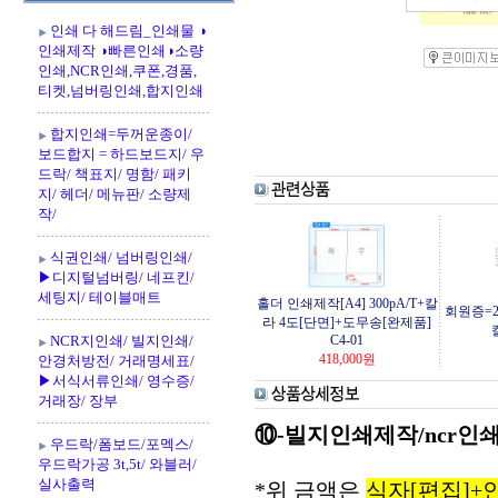
인쇄 다 해드림_인쇄물 ◑
인쇄제작 ◑빠른인쇄◑소량
인쇄,NCR인쇄,쿠폰,경품,
티켓,넘버링인쇄,합지인쇄
합지인쇄=두꺼운종이/
보드합지 = 하드보드지/ 우
드락/ 책표지/ 명함/ 패키
지/ 헤더/ 메뉴판/ 소량제
작/
식권인쇄/ 넘버링인쇄/
▶디지털넘버링/ 네프킨/
세팅지/ 테이블매트
홀더 인쇄제작[A4] 300pA/T+칼
회원증=22
라 4도[단면]+도무송[완제품]
NCR지인쇄/ 빌지인쇄/
C4-01
418,000
원
안경처방전/ 거래명세표/
▶서식서류인쇄/ 영수증/
거래장/ 장부
⑩-빌지인쇄제작/ncr인쇄=48
우드락/폼보드/포멕스/
우드락가공 3t,5t/ 와블러/
실사출력
*위 금액은
식자[편집]+