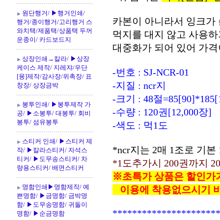
원단행거/ ▶행거인쇄/
카본이 아니라서 잉크가 
행거/종이행거/고리행거 스
와치택/제품택/상품택 두꺼
먹지를 대지 않고 사용하
운종이/ 카드보드지
대중화가 되어 있어 가격
상장인쇄→칼라/ ▶상장
케이스 제작/ 지레쟈/우단
-번호 : SJ-NCR-01
[융]제작/감사장/위촉장/ 표
-지질 : ncr지
창장/ 상장금박
-크기 : 48절=85[90]*185[
봉투인쇄/ ▶봉투제작 가
-수량 : 120권[12,000장]
공/ ▶소봉투/ 대봉투/ 회비
봉투/ 섬유봉투
-색도 : 먹1도
스티커 인쇄/ ▶스티커 제
*ncr지는 2매 1조로 기
작/ ▶칼라스티커/ 자석스
티커/ ▶도무송스티커/ 차
*1도추가시 200권까지 2
량용스티커/ 배면스티커
※초특가 상품은 할인가가
명함인쇄▶명함제작/ 예
이용에 착용없으시기 바
쁜명함/ ▶금명함/ 금박명
함/ ▶도무송명함/ 귀돌이
*********************
명함/ ▶순금명함