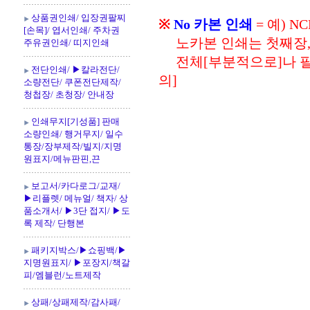
상품권인쇄/ 입장권팔찌
※
No 카본 인쇄
= 예) N
[손목]/ 엽서인쇄/ 주차권
노카본 인쇄는 첫째장,
주유권인쇄/ 띠지인쇄
전체[부분적으로]나 필기
전단인쇄/ ▶칼라전단/
의]
소량전단/ 쿠폰전단제작/
청첩장/ 초청장/ 안내장
인쇄무지[기성품] 판매
소량인쇄/ 행거무지/ 일수
통장/장부제작/빌지/지명
원표지/메뉴판핀,끈
보고서/카다로그/교재/
▶리플렛/ 메뉴얼/ 책자/ 상
품소개서/ ▶3단 접지/ ▶도
록 제작/ 단행본
패키지박스/▶쇼핑백/▶
지명원표지/ ▶포장지/책갈
피/엠블런/노트제작
상패/상패제작/감사패/