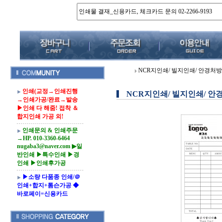
NCR지인쇄/ 빌지인쇄/ 안경처방
인쇄(교정→인쇄진행
NCR지인쇄/ 빌지인쇄/ 안
→인쇄가공/완료→발송
▶인쇄 다 해줌! 접착 ＆
합지인쇄 가공 외!
인쇄문의 & 인쇄주문
→HP. 010-3360-6464
nugaba3@naver.com ▶일
반인쇄 ▶특수인쇄 ▶경
인쇄 ▶인쇄후가공
▶소량 다품종 인쇄/＠
인쇄+합지+톰슨가공 ◆
바로페이=신용카드