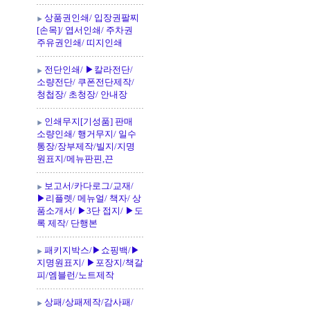
상품권인쇄/ 입장권팔찌
[손목]/ 엽서인쇄/ 주차권
주유권인쇄/ 띠지인쇄
전단인쇄/ ▶칼라전단/
소량전단/ 쿠폰전단제작/
청첩장/ 초청장/ 안내장
인쇄무지[기성품] 판매
소량인쇄/ 행거무지/ 일수
통장/장부제작/빌지/지명
원표지/메뉴판핀,끈
보고서/카다로그/교재/
▶리플렛/ 메뉴얼/ 책자/ 상
품소개서/ ▶3단 접지/ ▶도
록 제작/ 단행본
패키지박스/▶쇼핑백/▶
지명원표지/ ▶포장지/책갈
피/엠블런/노트제작
상패/상패제작/감사패/