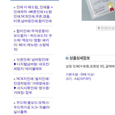
인쇄 다 해드림_인쇄물 ◑
인쇄제작 ◑빠른인쇄◑소량
인쇄,NCR인쇄,쿠폰,경품,
티켓,넘버링인쇄,합지인쇄
합지인쇄=두꺼운종이/
보드합지 = 하드보드지/ 우
드락/ 책표지/ 명함/ 패키
지/ 헤더/ 메뉴판/ 소량제
작/
식권인쇄/ 넘버링인쇄/
▶디지털넘버링/ 네프킨/
상장 인쇄[수료증,표창장 외]_금박테
세팅지/ 테이블매트
기본수량 : 50매 이상↑
NCR지인쇄/ 빌지인쇄/
크기 : A4(210*297)
안경처방전/ 거래명세표/
▶서식서류인쇄/ 영수증/
거래장/ 장부
우드락/폼보드/포멕스/
우드락가공 3t,5t/ 와블러/
실사출력