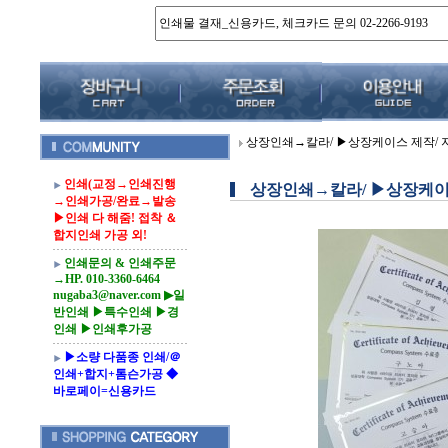
상장인쇄→칼라/ ▶상장케이스 제작/ 지
인쇄(교정→인쇄진행
상장인쇄→칼라/ ▶상장케이스
→인쇄가공/완료→발송
▶인쇄 다 해줌! 접착 ＆
합지인쇄 가공 외!
인쇄문의 & 인쇄주문
→HP. 010-3360-6464
nugaba3@naver.com ▶일
반인쇄 ▶특수인쇄 ▶경
인쇄 ▶인쇄후가공
▶소량 다품종 인쇄/＠
인쇄+합지+톰슨가공 ◆
바로페이=신용카드