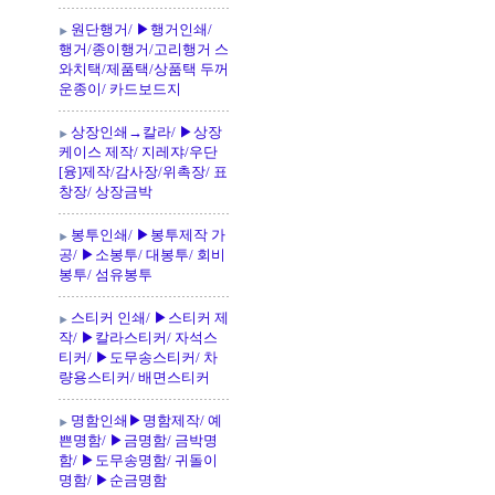
원단행거/ ▶행거인쇄/
행거/종이행거/고리행거 스
와치택/제품택/상품택 두꺼
운종이/ 카드보드지
상장인쇄→칼라/ ▶상장
케이스 제작/ 지레쟈/우단
[융]제작/감사장/위촉장/ 표
창장/ 상장금박
봉투인쇄/ ▶봉투제작 가
공/ ▶소봉투/ 대봉투/ 회비
봉투/ 섬유봉투
스티커 인쇄/ ▶스티커 제
작/ ▶칼라스티커/ 자석스
티커/ ▶도무송스티커/ 차
량용스티커/ 배면스티커
명함인쇄▶명함제작/ 예
쁜명함/ ▶금명함/ 금박명
함/ ▶도무송명함/ 귀돌이
명함/ ▶순금명함