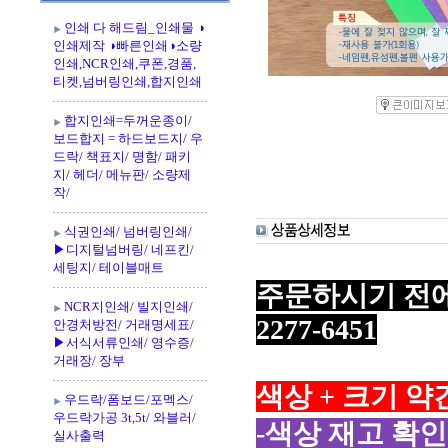
인쇄 다 해드림_인쇄물 ◑
인쇄제작 ◑빠른인쇄◑소량
인쇄,NCR인쇄,쿠폰,경품,
티켓,넘버링인쇄,합지인쇄
합지인쇄=두꺼운종이/
보드합지 = 하드보드지/ 우
드락/ 책표지/ 명함/ 패키
지/ 헤더/ 메뉴판/ 소량제
작/
식권인쇄/ 넘버링인쇄/
▶디지털넘버링/ 네프킨/
세팅지/ 테이블매트
주문하시기 전에 전화
NCR지인쇄/ 빌지인쇄/
2277-6451
안경처방전/ 거래명세표/
▶서식서류인쇄/ 영수증/
거래장/ 장부
색상 + 크기 약
우드락/폼보드/포멕스/
우드락가공 3t,5t/ 와블러/
-색상 재고 확인
실사출력