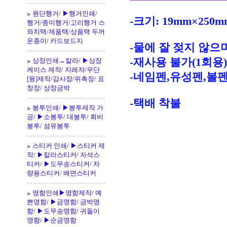
원단행거/ ▶행거인쇄/
-크기: 19mm×250m
행거/종이행거/고리행거 스
와치택/제품택/상품택 두꺼
운종이/ 카드보드지
-물에 잘 젖지 않으며
-재사용 불가(1회용)
상장인쇄→칼라/ ▶상장
케이스 제작/ 지레쟈/우단
-네임펜,유성펜,볼펜
[융]제작/감사장/위촉장/ 표
창장/ 상장금박
-택배 착불
봉투인쇄/ ▶봉투제작 가
공/ ▶소봉투/ 대봉투/ 회비
봉투/ 섬유봉투
스티커 인쇄/ ▶스티커 제
작/ ▶칼라스티커/ 자석스
티커/ ▶도무송스티커/ 차
량용스티커/ 배면스티커
명함인쇄▶명함제작/ 예
쁜명함/ ▶금명함/ 금박명
함/ ▶도무송명함/ 귀돌이
명함/ ▶순금명함