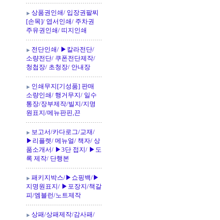
상품권인쇄/ 입장권팔찌
[손목]/ 엽서인쇄/ 주차권
주유권인쇄/ 띠지인쇄
전단인쇄/ ▶칼라전단/
소량전단/ 쿠폰전단제작/
청첩장/ 초청장/ 안내장
인쇄무지[기성품] 판매
소량인쇄/ 행거무지/ 일수
통장/장부제작/빌지/지명
원표지/메뉴판핀,끈
보고서/카다로그/교재/
▶리플렛/ 메뉴얼/ 책자/ 상
품소개서/ ▶3단 접지/ ▶도
록 제작/ 단행본
패키지박스/▶쇼핑백/▶
지명원표지/ ▶포장지/책갈
피/엠블런/노트제작
상패/상패제작/감사패/