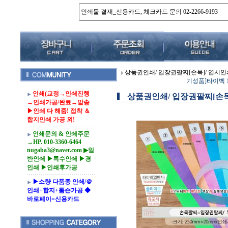
상품권인쇄/ 입장권팔찌[손목]/ 엽서인
기성품]타이벡 1
인쇄(교정→인쇄진행
상품권인쇄/ 입장권팔찌[손목
→인쇄가공/완료→발송
▶인쇄 다 해줌! 접착 ＆
합지인쇄 가공 외!
인쇄문의 & 인쇄주문
→HP. 010-3360-6464
nugaba3@naver.com ▶일
반인쇄 ▶특수인쇄 ▶경
인쇄 ▶인쇄후가공
▶소량 다품종 인쇄/＠
인쇄+합지+톰슨가공 ◆
바로페이=신용카드