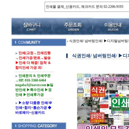
식권인쇄/ 넘버링인쇄/ ▶디지털넘버링/
인쇄(교정→인쇄진행
식권인쇄/ 넘버링인쇄/ ▶디
→인쇄가공/완료→발송
▶인쇄 다 해줌! 접착 ＆
합지인쇄 가공 외!
인쇄문의 & 인쇄주문
→HP. 010-3360-6464
nugaba3@naver.com ▶일
반인쇄 ▶특수인쇄 ▶경
인쇄 ▶인쇄후가공
▶소량 다품종 인쇄/＠
인쇄+합지+톰슨가공 ◆
바로페이=신용카드