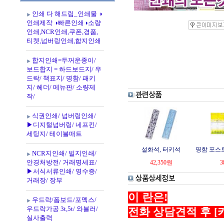
인쇄 다 해드림_인쇄물 ◑
인쇄제작 ◑빠른인쇄◑소량
인쇄,NCR인쇄,쿠폰,경품,
티켓,넘버링인쇄,합지인쇄
합지인쇄=두꺼운종이/
보드합지 = 하드보드지/ 우
드락/ 책표지/ 명함/ 패키
지/ 헤더/ 메뉴판/ 소량제
작/
식권인쇄/ 넘버링인쇄/
▶디지털넘버링/ 네프킨/
세팅지/ 테이블매트
설화석, 터키석
명함 포스
NCR지인쇄/ 빌지인쇄/
안경처방전/ 거래명세표/
42,350
원
3
▶서식서류인쇄/ 영수증/
거래장/ 장부
이 란은!
우드락/폼보드/포멕스/
우드락가공 3t,5t/ 와블러/
전화 상담견적 후 [
실사출력