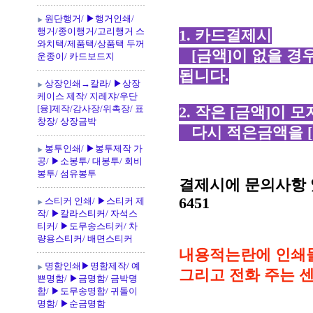
원단행거/ ▶행거인쇄/
행거/종이행거/고리행거 스
1. 카드결제시
와치택/제품택/상품택 두꺼
[금액]이 없을 경우
운종이/ 카드보드지
됩니다.
상장인쇄→칼라/ ▶상장
케이스 제작/ 지레쟈/우단
[융]제작/감사장/위촉장/ 표
2. 작은 [금액]이 
창장/ 상장금박
다시 적은금액을 [
봉투인쇄/ ▶봉투제작 가
공/ ▶소봉투/ 대봉투/ 회비
봉투/ 섬유봉투
결제시에 문의사항 있으시
6451
스티커 인쇄/ ▶스티커 제
작/ ▶칼라스티커/ 자석스
티커/ ▶도무송스티커/ 차
량용스티커/ 배면스티커
내용적는란에 인쇄물
명함인쇄▶명함제작/ 예
그리고 전화 주는 센
쁜명함/ ▶금명함/ 금박명
함/ ▶도무송명함/ 귀돌이
명함/ ▶순금명함