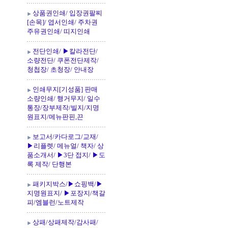
상품권인쇄/ 입장권팔찌
[손목]/ 엽서인쇄/ 주차권
주유권인쇄/ 띠지인쇄
전단인쇄/ ▶칼라전단/
소량전단/ 쿠폰전단제작/
청첩장/ 초청장/ 안내장
인쇄무지[기성품] 판매
소량인쇄/ 행거무지/ 일수
통장/장부제작/빌지/지명
원표지/메뉴판핀,끈
보고서/카다로그/교재/
▶리플렛/ 메뉴얼/ 책자/ 상
품소개서/ ▶3단 접지/ ▶도
록 제작/ 단행본
패키지박스/▶쇼핑백/▶
지명원표지/ ▶포장지/책갈
피/엠블런/노트제작
상패/상패제작/감사패/