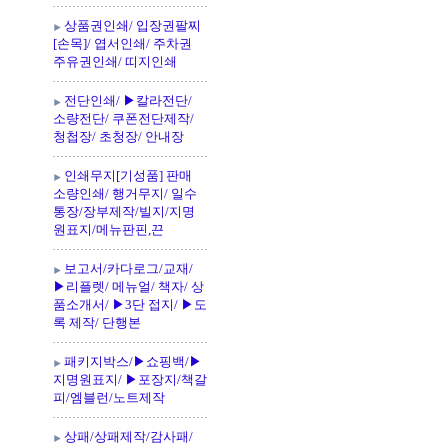
상품권인쇄/ 입장권팔찌
[손목]/ 엽서인쇄/ 주차권
주유권인쇄/ 띠지인쇄
전단인쇄/ ▶칼라전단/
소량전단/ 쿠폰전단제작/
청첩장/ 초청장/ 안내장
인쇄무지[기성품] 판매
소량인쇄/ 행거무지/ 일수
통장/장부제작/빌지/지명
원표지/메뉴판핀,끈
보고서/카다로그/교재/
▶리플렛/ 메뉴얼/ 책자/ 상
품소개서/ ▶3단 접지/ ▶도
록 제작/ 단행본
패키지박스/▶쇼핑백/▶
지명원표지/ ▶포장지/책갈
피/엠블런/노트제작
상패/상패제작/감사패/