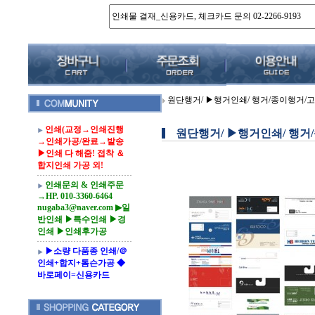
원단행거/ ▶행거인쇄/ 행거/종이행거/
인쇄(교정→인쇄진행
원단행거/ ▶행거인쇄/ 행거
→인쇄가공/완료→발송
▶인쇄 다 해줌! 접착 ＆
합지인쇄 가공 외!
인쇄문의 & 인쇄주문
→HP. 010-3360-6464
nugaba3@naver.com ▶일
반인쇄 ▶특수인쇄 ▶경
인쇄 ▶인쇄후가공
▶소량 다품종 인쇄/＠
인쇄+합지+톰슨가공 ◆
바로페이=신용카드