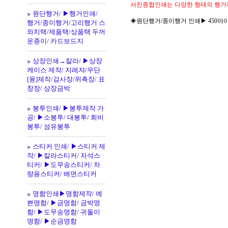
서진종합인쇄는 다양한 형태의 행거
원단행거/ ▶행거인쇄/
◈원단행거/종이행거 인쇄▶ 450아이보리
행거/종이행거/고리행거 스
와치택/제품택/상품택 두꺼
운종이/ 카드보드지
상장인쇄→칼라/ ▶상장
케이스 제작/ 지레쟈/우단
[융]제작/감사장/위촉장/ 표
창장/ 상장금박
봉투인쇄/ ▶봉투제작 가
공/ ▶소봉투/ 대봉투/ 회비
봉투/ 섬유봉투
스티커 인쇄/ ▶스티커 제
작/ ▶칼라스티커/ 자석스
티커/ ▶도무송스티커/ 차
량용스티커/ 배면스티커
명함인쇄▶명함제작/ 예
쁜명함/ ▶금명함/ 금박명
함/ ▶도무송명함/ 귀돌이
명함/ ▶순금명함