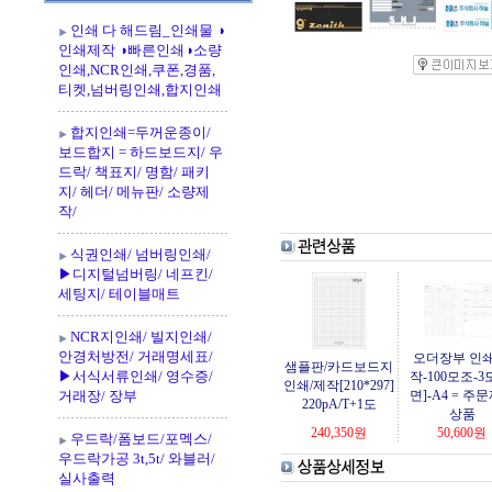
인쇄 다 해드림_인쇄물 ◑
인쇄제작 ◑빠른인쇄◑소량
인쇄,NCR인쇄,쿠폰,경품,
티켓,넘버링인쇄,합지인쇄
합지인쇄=두꺼운종이/
보드합지 = 하드보드지/ 우
드락/ 책표지/ 명함/ 패키
지/ 헤더/ 메뉴판/ 소량제
작/
식권인쇄/ 넘버링인쇄/
▶디지털넘버링/ 네프킨/
세팅지/ 테이블매트
NCR지인쇄/ 빌지인쇄/
안경처방전/ 거래명세표/
오더장부 인쇄
샘플판/카드보드지
▶서식서류인쇄/ 영수증/
작-100모조-3
인쇄/제작[210*297]
거래장/ 장부
면]-A4 = 주
220pA/T+1도
상품
240,350
원
50,600
원
우드락/폼보드/포멕스/
우드락가공 3t,5t/ 와블러/
실사출력